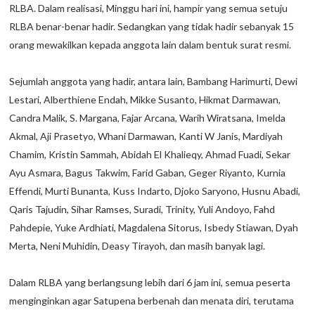
RLBA. Dalam realisasi, Minggu hari ini, hampir yang semua setuju
RLBA benar-benar hadir. Sedangkan yang tidak hadir sebanyak 15
orang mewakilkan kepada anggota lain dalam bentuk surat resmi.
Sejumlah anggota yang hadir, antara lain, Bambang Harimurti, Dewi
Lestari, Alberthiene Endah, Mikke Susanto, Hikmat Darmawan,
Candra Malik, S. Margana, Fajar Arcana, Warih Wiratsana, Imelda
Akmal, Aji Prasetyo, Whani Darmawan, Kanti W Janis, Mardiyah
Chamim, Kristin Sammah, Abidah El Khalieqy, Ahmad Fuadi, Sekar
Ayu Asmara, Bagus Takwim, Farid Gaban, Geger Riyanto, Kurnia
Effendi, Murti Bunanta, Kuss Indarto, Djoko Saryono, Husnu Abadi,
Qaris Tajudin, Sihar Ramses, Suradi, Trinity, Yuli Andoyo, Fahd
Pahdepie, Yuke Ardhiati, Magdalena Sitorus, Isbedy Stiawan, Dyah
Merta, Neni Muhidin, Deasy Tirayoh, dan masih banyak lagi.
Dalam RLBA yang berlangsung lebih dari 6 jam ini, semua peserta
menginginkan agar Satupena berbenah dan menata diri, terutama