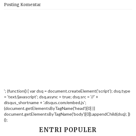
Posting Komentar
'; (function() { var dsq = document.createElement('script'); dsq.type
= 'text/javascript'; dsq.async = true; dsq.src = '//' +
disqus_shortname + '.disqus.com/embed.js';
(document.getElementsByTagName('head')[0] ||
document.getElementsByTagName('body')[0]).appendChild(dsq); })
();
ENTRI POPULER