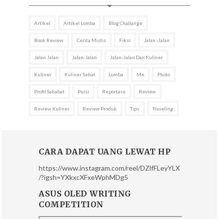
Artikel
Artikel Lomba
Blog Challange
Book Review
Cerita Mistis
Fiksi
Jalan -jalan
Jalan Jalan
Jalan-Jalan
Jalan-Jalan Dan Kuliner
Kuliner
Kuliner Sehat
Lomba
Me
Photo
Profil Sahabat
Puisi
Reportase
Review
Review Kuliner
Review Produk
Tips
Traveling
CARA DAPAT UANG LEWAT HP
https://www.instagram.com/reel/DZlfFLeyYLX
/?igsh=YXkxcXFxeWphMDg5
ASUS OLED WRITING
COMPETITION