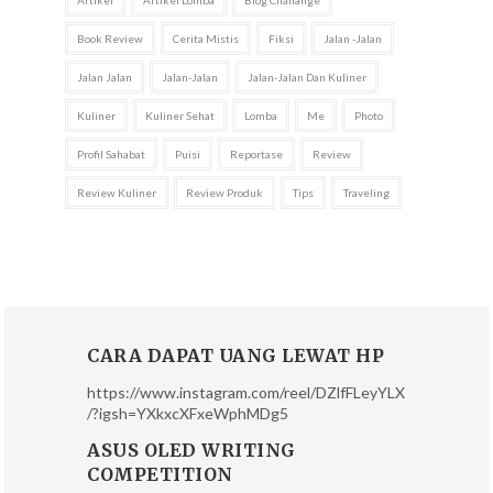
Book Review
Cerita Mistis
Fiksi
Jalan -jalan
Jalan Jalan
Jalan-Jalan
Jalan-Jalan Dan Kuliner
Kuliner
Kuliner Sehat
Lomba
Me
Photo
Profil Sahabat
Puisi
Reportase
Review
Review Kuliner
Review Produk
Tips
Traveling
CARA DAPAT UANG LEWAT HP
https://www.instagram.com/reel/DZlfFLeyYLX
/?igsh=YXkxcXFxeWphMDg5
ASUS OLED WRITING
COMPETITION