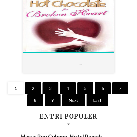
0
...
1
2
3
4
5
6
7
8
9
Next
Last
ENTRI POPULER
Harris Pop Gubeng, Hotel Ramah