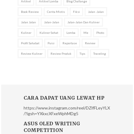
Artikel
Artikel Lomba
Blog Challange
Book Review
Cerita Mistis
Fiksi
Jalan -jalan
Jalan Jalan
Jalan-Jalan
Jalan-Jalan Dan Kuliner
Kuliner
Kuliner Sehat
Lomba
Me
Photo
Profil Sahabat
Puisi
Reportase
Review
Review Kuliner
Review Produk
Tips
Traveling
CARA DAPAT UANG LEWAT HP
https://www.instagram.com/reel/DZlfFLeyYLX
/?igsh=YXkxcXFxeWphMDg5
ASUS OLED WRITING
COMPETITION