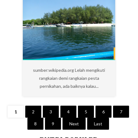
10
sumber:wikipedia.org Lelah mengikuti
rangkaian demi rangkaian pesta
pernikahan, ada baiknya kalau...
1
2
3
4
5
6
7
8
9
Next
Last