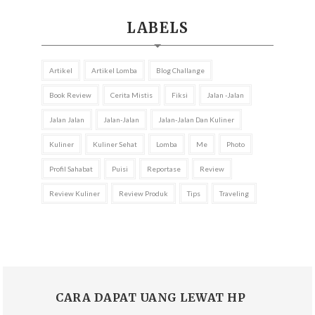
LABELS
Artikel
Artikel Lomba
Blog Challange
Book Review
Cerita Mistis
Fiksi
Jalan -jalan
Jalan Jalan
Jalan-Jalan
Jalan-Jalan Dan Kuliner
Kuliner
Kuliner Sehat
Lomba
Me
Photo
Profil Sahabat
Puisi
Reportase
Review
Review Kuliner
Review Produk
Tips
Traveling
CARA DAPAT UANG LEWAT HP