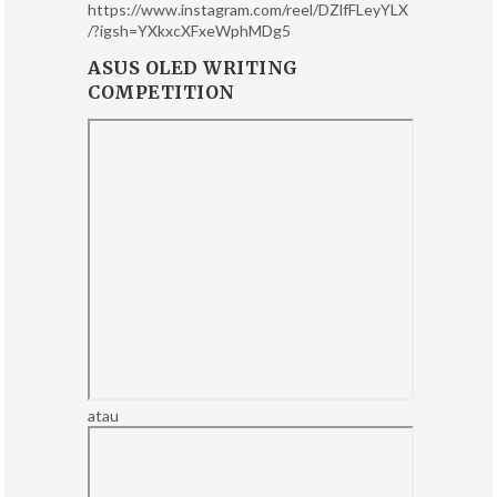
https://www.instagram.com/reel/DZlfFLeyYLX
/?igsh=YXkxcXFxeWphMDg5
ASUS OLED WRITING
COMPETITION
atau