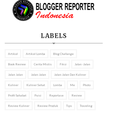
LABELS
Artikel
Artikel Lomba
Blog Challange
Book Review
Cerita Mistis
Fiksi
Jalan -jalan
Jalan Jalan
Jalan-Jalan
Jalan-Jalan Dan Kuliner
Kuliner
Kuliner Sehat
Lomba
Me
Photo
Profil Sahabat
Puisi
Reportase
Review
Review Kuliner
Review Produk
Tips
Traveling