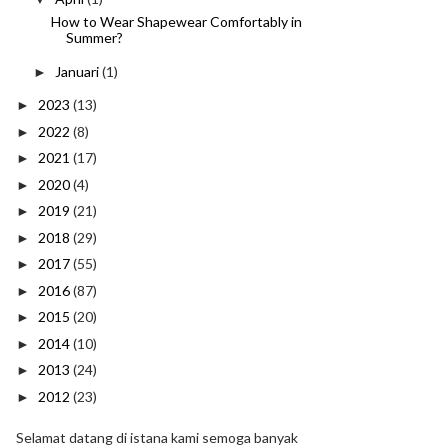
How to Wear Shapewear Comfortably in
Summer?
Januari
(1)
►
2023
(13)
►
2022
(8)
►
2021
(17)
►
2020
(4)
►
2019
(21)
►
2018
(29)
►
2017
(55)
►
2016
(87)
►
2015
(20)
►
2014
(10)
►
2013
(24)
►
2012
(23)
►
Selamat datang di istana kami semoga banyak