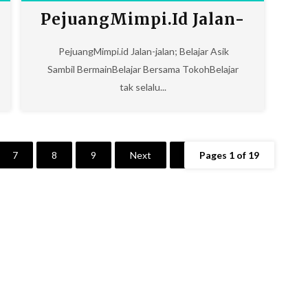
PejuangMimpi.id Jalan-
Jalan; Mengenal Budaya
PejuangMimpi.id Jalan-jalan; Belajar Asik
Sambil BermainBelajar Bersama TokohBelajar
Jemparingan
tak selalu...
7
8
9
Next
Last
Pages 1 of 19