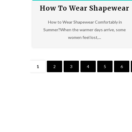
How To Wear Shapewear
Comfortably In Summer?
How to Wear Shapewear Comfortably in
Summer?When the warmer days arrive, some
women feel lost,...
1
2
3
4
5
6