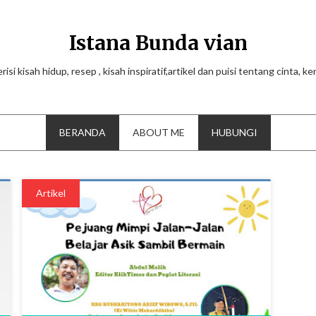
Istana Bunda vian
risi kisah hidup, resep , kisah inspiratif,artikel dan puisi tentang cinta, k
BERANDA
ABOUT ME
HUBUNGI
Artikel
0
0