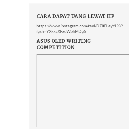
CARA DAPAT UANG LEWAT HP
https://www.instagram.com/reel/DZlfFLeyYLX/?
igsh=YXkxcXFxeWphMDg5
ASUS OLED WRITING
COMPETITION