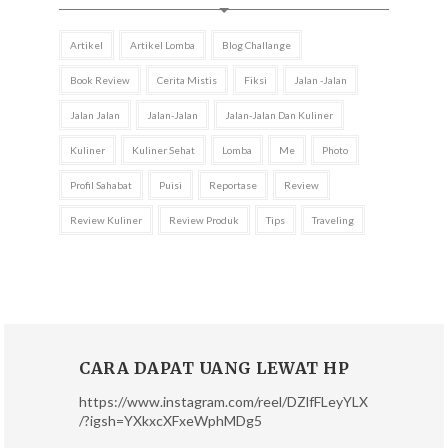
Artikel
Artikel Lomba
Blog Challange
Book Review
Cerita Mistis
Fiksi
Jalan -jalan
Jalan Jalan
Jalan-Jalan
Jalan-Jalan Dan Kuliner
Kuliner
Kuliner Sehat
Lomba
Me
Photo
Profil Sahabat
Puisi
Reportase
Review
Review Kuliner
Review Produk
Tips
Traveling
CARA DAPAT UANG LEWAT HP
https://www.instagram.com/reel/DZlfFLeyYLX
/?igsh=YXkxcXFxeWphMDg5