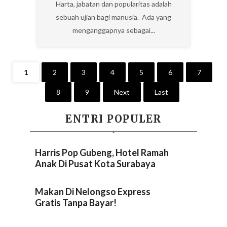
Harta, jabatan dan popularitas adalah
sebuah ujian bagi manusia. Ada yang
menganggapnya sebagai...
1
2
3
4
5
6
7
8
9
Next
Last
ENTRI POPULER
Harris Pop Gubeng, Hotel Ramah
Anak Di Pusat Kota Surabaya
Makan Di Nelongso Express
Gratis Tanpa Bayar!