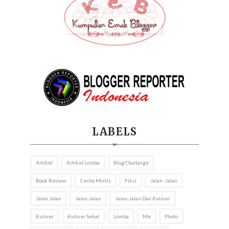
LABELS
Artikel
Artikel Lomba
Blog Challange
Book Review
Cerita Mistis
Fiksi
Jalan -jalan
Jalan Jalan
Jalan-Jalan
Jalan-Jalan Dan Kuliner
Kuliner
Kuliner Sehat
Lomba
Me
Photo