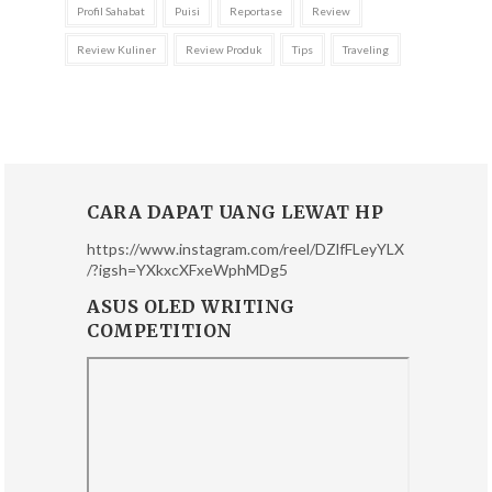
Profil Sahabat
Puisi
Reportase
Review
Review Kuliner
Review Produk
Tips
Traveling
CARA DAPAT UANG LEWAT HP
https://www.instagram.com/reel/DZlfFLeyYLX
/?igsh=YXkxcXFxeWphMDg5
ASUS OLED WRITING
COMPETITION