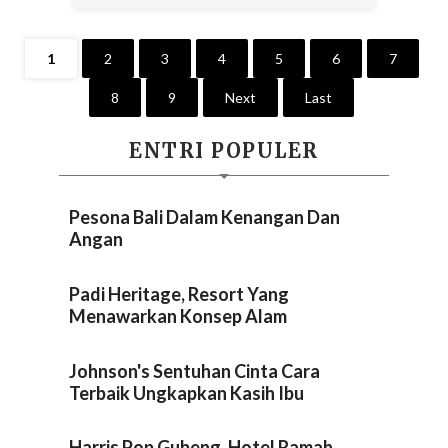
1
2
3
4
5
6
7
8
9
Next
Last
ENTRI POPULER
Pesona Bali Dalam Kenangan Dan
Angan
Padi Heritage, Resort Yang
Menawarkan Konsep Alam
Johnson's Sentuhan Cinta Cara
Terbaik Ungkapkan Kasih Ibu
Harris Pop Gubeng, Hotel Ramah