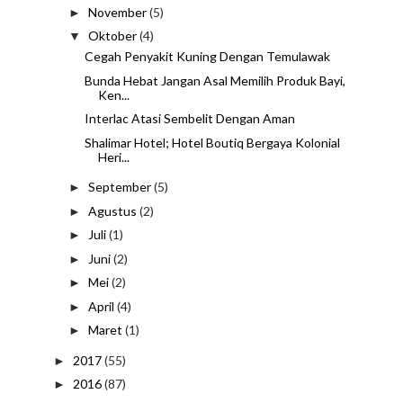
November
(5)
►
Oktober
(4)
▼
Cegah Penyakit Kuning Dengan Temulawak
Bunda Hebat Jangan Asal Memilih Produk Bayi,
Ken...
Interlac Atasi Sembelit Dengan Aman
Shalimar Hotel; Hotel Boutiq Bergaya Kolonial
Heri...
September
(5)
►
Agustus
(2)
►
Juli
(1)
►
Juni
(2)
►
Mei
(2)
►
April
(4)
►
Maret
(1)
►
2017
(55)
►
2016
(87)
►