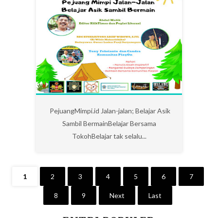
0
PejuangMimpi.id Jalan-jalan; Belajar Asik
Sambil BermainBelajar Bersama
TokohBelajar tak selalu...
1
2
3
4
5
6
7
8
9
Next
Last