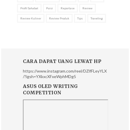
Profil Sahabat
Puisi
Reportase
Review
Review Kuliner
Review Produk
Tips
Traveling
CARA DAPAT UANG LEWAT HP
https://www.instagram.com/reel/DZlfFLeyYLX
/?igsh=YXkxcXFxeWphMDg5
ASUS OLED WRITING
COMPETITION