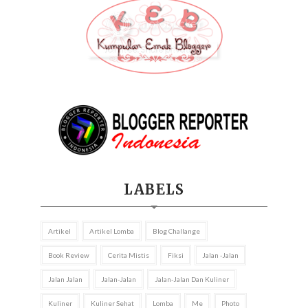
LABELS
Artikel
Artikel Lomba
Blog Challange
Book Review
Cerita Mistis
Fiksi
Jalan -jalan
Jalan Jalan
Jalan-Jalan
Jalan-Jalan Dan Kuliner
Kuliner
Kuliner Sehat
Lomba
Me
Photo