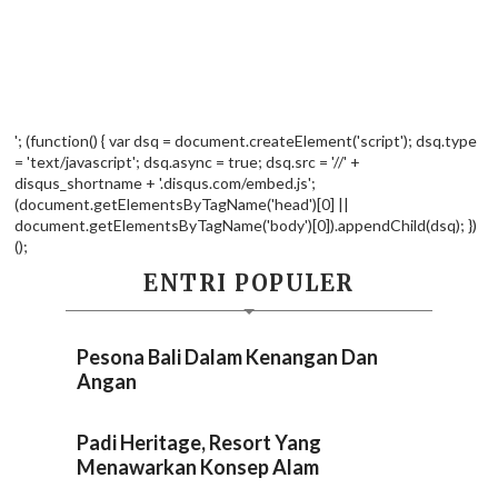
'; (function() { var dsq = document.createElement('script'); dsq.type
= 'text/javascript'; dsq.async = true; dsq.src = '//' +
disqus_shortname + '.disqus.com/embed.js';
(document.getElementsByTagName('head')[0] ||
document.getElementsByTagName('body')[0]).appendChild(dsq); })
();
ENTRI POPULER
Pesona Bali Dalam Kenangan Dan
Angan
Padi Heritage, Resort Yang
Menawarkan Konsep Alam