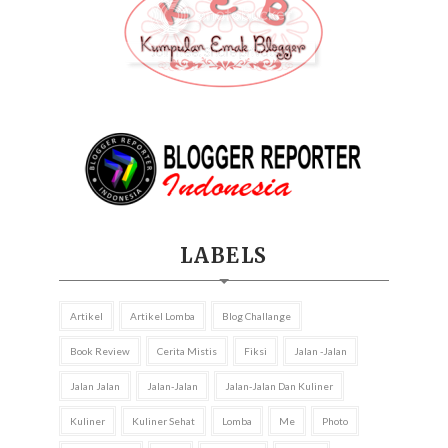
LABELS
Artikel
Artikel Lomba
Blog Challange
Book Review
Cerita Mistis
Fiksi
Jalan -jalan
Jalan Jalan
Jalan-Jalan
Jalan-Jalan Dan Kuliner
Kuliner
Kuliner Sehat
Lomba
Me
Photo