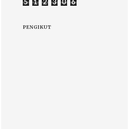
5
1
2
3
0
6
PENGIKUT