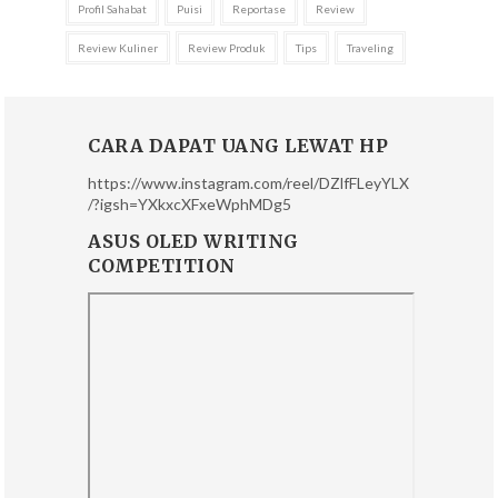
Profil Sahabat
Puisi
Reportase
Review
Review Kuliner
Review Produk
Tips
Traveling
CARA DAPAT UANG LEWAT HP
https://www.instagram.com/reel/DZlfFLeyYLX
/?igsh=YXkxcXFxeWphMDg5
ASUS OLED WRITING
COMPETITION