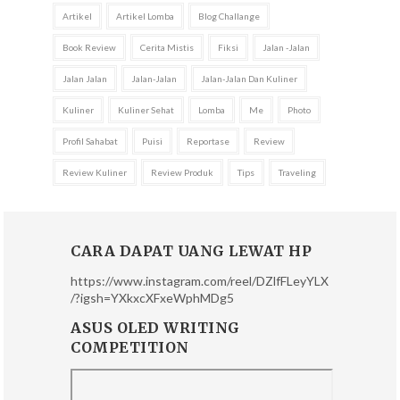
Artikel
Artikel Lomba
Blog Challange
Book Review
Cerita Mistis
Fiksi
Jalan -jalan
Jalan Jalan
Jalan-Jalan
Jalan-Jalan Dan Kuliner
Kuliner
Kuliner Sehat
Lomba
Me
Photo
Profil Sahabat
Puisi
Reportase
Review
Review Kuliner
Review Produk
Tips
Traveling
CARA DAPAT UANG LEWAT HP
https://www.instagram.com/reel/DZlfFLeyYLX
/?igsh=YXkxcXFxeWphMDg5
ASUS OLED WRITING
COMPETITION