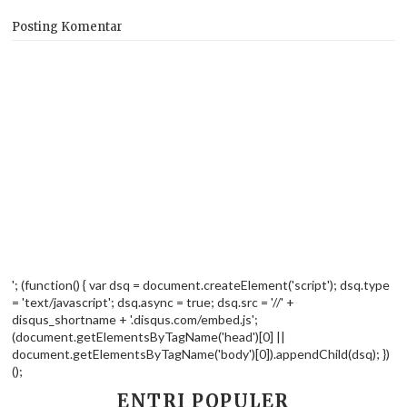
Posting Komentar
'; (function() { var dsq = document.createElement('script'); dsq.type
= 'text/javascript'; dsq.async = true; dsq.src = '//' +
disqus_shortname + '.disqus.com/embed.js';
(document.getElementsByTagName('head')[0] ||
document.getElementsByTagName('body')[0]).appendChild(dsq); })
();
ENTRI POPULER