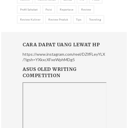
Profil Sahabat
Puisi
Reportase
Review
Review Kuliner
Review Produk
Tips
Traveling
CARA DAPAT UANG LEWAT HP
https://www.instagram.com/reel/DZlfFLeyYLX
/?igsh=YXkxcXFxeWphMDg5
ASUS OLED WRITING
COMPETITION