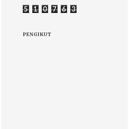
5
1
0
7
6
3
PENGIKUT