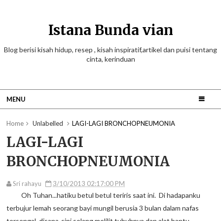
Istana Bunda vian
Blog berisi kisah hidup, resep , kisah inspiratif,artikel dan puisi tentang
cinta, kerinduan
MENU
Home
Unlabelled
LAGI-LAGI BRONCHOPNEUMONIA
LAGI-LAGI
BRONCHOPNEUMONIA
Sri rahayu
3/10/2013 02:17:00 PM
Oh Tuhan...hatiku betul betul teriris saat ini. Di hadapanku
terbujur lemah seorang bayi mungil berusia 3 bulan dalam nafas
tersengal, disana-sini selang melilit tubuhnya dan alat bantu