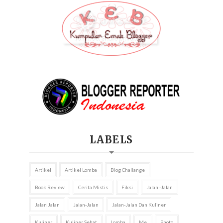
LABELS
Artikel
Artikel Lomba
Blog Challange
Book Review
Cerita Mistis
Fiksi
Jalan -jalan
Jalan Jalan
Jalan-Jalan
Jalan-Jalan Dan Kuliner
Kuliner
Kuliner Sehat
Lomba
Me
Photo