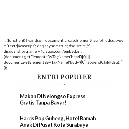
'; (function() { var dsq = document.createElement('script'); dsq.type
= 'text/javascript'; dsq.async = true; dsq.src = '//' +
disqus_shortname + '.disqus.com/embed.js';
(document.getElementsByTagName('head')[0] ||
document.getElementsByTagName('body')[0]).appendChild(dsq); })
();
ENTRI POPULER
Makan Di Nelongso Express
Gratis Tanpa Bayar!
Harris Pop Gubeng, Hotel Ramah
Anak Di Pusat Kota Surabaya