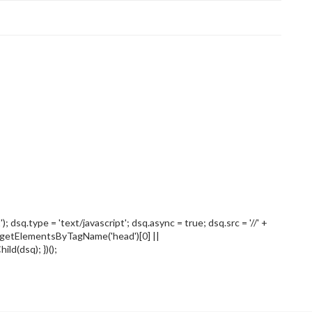
; dsq.type = 'text/javascript'; dsq.async = true; dsq.src = '//' +
.getElementsByTagName('head')[0] ||
d(dsq); })();