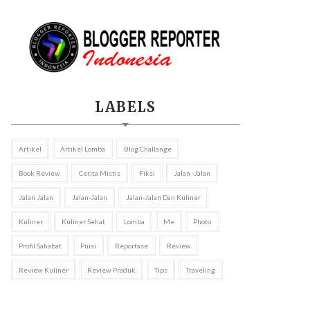
LABELS
Artikel
Artikel Lomba
Blog Challange
Book Review
Cerita Mistis
Fiksi
Jalan -jalan
Jalan Jalan
Jalan-Jalan
Jalan-Jalan Dan Kuliner
Kuliner
Kuliner Sehat
Lomba
Me
Photo
Profil Sahabat
Puisi
Reportase
Review
Review Kuliner
Review Produk
Tips
Traveling