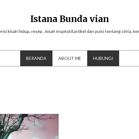
Istana Bunda vian
risi kisah hidup, resep , kisah inspiratif,artikel dan puisi tentang cinta, k
BERANDA
ABOUT ME
HUBUNGI