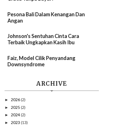
Pesona Bali Dalam Kenangan Dan
Angan
Johnson's Sentuhan Cinta Cara
Terbaik Ungkapkan Kasih Ibu
Faiz, Model Cilik Penyandang
Downsyndrome
ARCHIVE
2026
(2)
►
2025
(2)
►
2024
(2)
►
2023
(13)
►